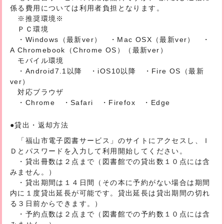
係る費用については利用者負担となります。
※推奨環境※
ＰＣ環境
・Windows（最新ver） ・Mac OSX（最新ver） ・
A Chromebook（Chrome OS）（最新ver）
モバイル環境
・Android7.1以降 ・iOS10以降 ・Fire OS（最新
ver）
対応ブラウザ
・Chrome ・Safari ・Firefox ・Edge
●貸出・返却方法
「福山市電子図書サービス」のサイトにアクセスし、Ｉ
Ｄとパスワードを入力して利用開始してください。
・貸出冊数は２点まで（図書館での貸出数１０点には含
みません。）
・貸出期間は１４日間（その本に予約がない場合は期間
内に１度貸出延長が可能です。貸出延長は貸出期間の切れ
る３日前からできます。）
・予約点数は２点まで（図書館での予約数１０点には含