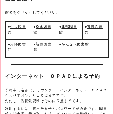
館名をクリックしてください。
●
中央図書
●
松永図書
●
北部図書
●
東部図書
館
館
館
館
●
沼隈図書
●
新市図書
●
かんなべ図書館
館
館
インターネット・ＯＰＡＣによる予約
予約申し込みは、カウンター・インターネット・ＯＰＡＣ
合わせておひとり１０点までです。
ただし、視聴覚資料はその内５点までです。
利用するには、貸出券番号とパスワードが必要です。図書
館で貸出券を受け取った後、パスワードの登録をしてくだ