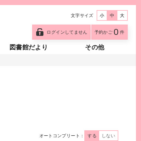
文字サイズ
小
中
大
0
ログインしてません
予約かご
件
図書館だより
その他
オートコンプリート：
する
しない