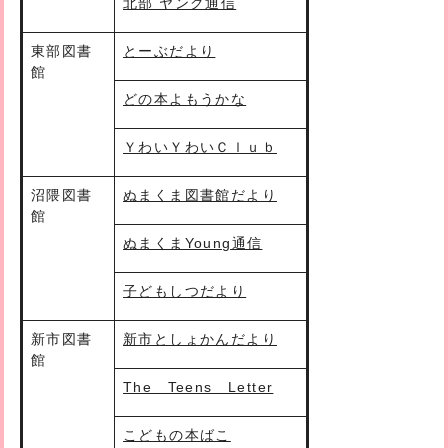
北部 ヤング通信
東部図書
とーぶだより
館
どの本よもうかな
ＹわいＹわいＣｌｕｂ
沼隈図書
ぬまくま図書館だより
館
ぬまくまYoung通信
子どもしつだより
新市図書
新市としょかんだより
館
The Teens Letter
こどもの本ばこ